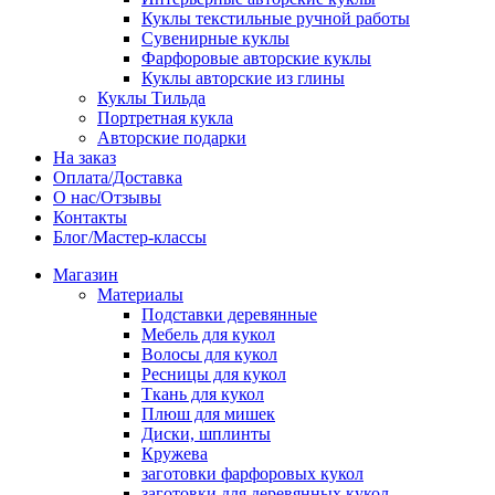
Куклы текстильные ручной работы
Сувенирные куклы
Фарфоровые авторские куклы
Куклы авторские из глины
Куклы Тильда
Портретная кукла
Авторские подарки
На заказ
Оплата/Доставка
О нас/Отзывы
Контакты
Блог/Мастер-классы
Магазин
Материалы
Подставки деревянные
Мебель для кукол
Волосы для кукол
Ресницы для кукол
Ткань для кукол
Плюш для мишек
Диски, шплинты
Кружева
заготовки фарфоровых кукол
заготовки для деревянных кукол