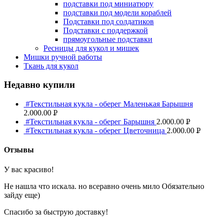
подставки под миниатюру
подставки под модели кораблей
Подставки под солдатиков
Подставки с поддержкой
прямоугольные подставки
Ресницы для кукол и мишек
Мишки ручной работы
Ткань для кукол
Недавно купили
#Текстильная кукла - оберег Маленькая Барышня
2.000.00
Р
#Текстильная кукла - оберег Барышня
2.000.00
Р
УБ.
#Текстильная кукла - оберег Цветочница
2.000.00
Р
УБ.
УБ.
Отзывы
У вас красиво!
Не нашла что искала. но всеравно очень мило Обязательно
зайду еще)
Спасибо за быструю доставку!