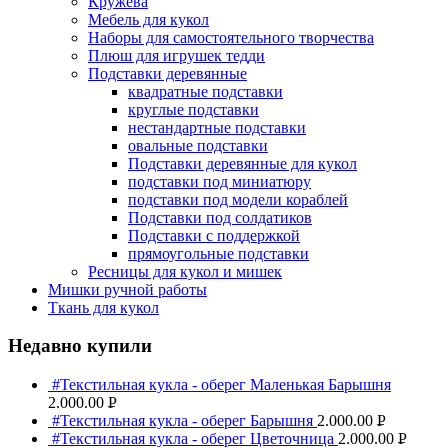
Кружева
Мебель для кукол
Наборы для самостоятельного творчества
Плюш для игрушек тедди
Подставки деревянные
квадратные подставки
круглые подставки
нестандартные подставки
овальные подставки
Подставки деревянные для кукол
подставки под миниатюру
подставки под модели кораблей
Подставки под солдатиков
Подставки с поддержкой
прямоугольные подставки
Ресницы для кукол и мишек
Мишки ручной работы
Ткань для кукол
Недавно купили
#Текстильная кукла - оберег Маленькая Барышня
2.000.00
Р
#Текстильная кукла - оберег Барышня
2.000.00
Р
УБ.
#Текстильная кукла - оберег Цветочница
2.000.00
Р
УБ.