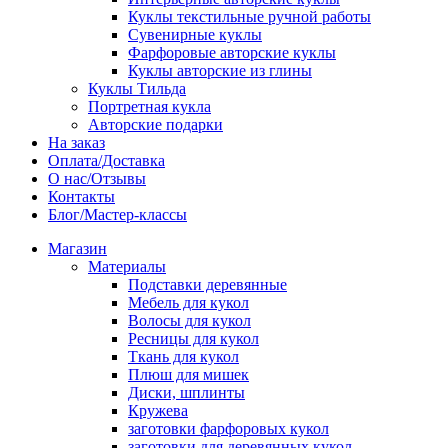
Куклы текстильные ручной работы
Сувенирные куклы
Фарфоровые авторские куклы
Куклы авторские из глины
Куклы Тильда
Портретная кукла
Авторские подарки
На заказ
Оплата/Доставка
О нас/Отзывы
Контакты
Блог/Мастер-классы
Магазин
Материалы
Подставки деревянные
Мебель для кукол
Волосы для кукол
Ресницы для кукол
Ткань для кукол
Плюш для мишек
Диски, шплинты
Кружева
заготовки фарфоровых кукол
заготовки для деревянных кукол