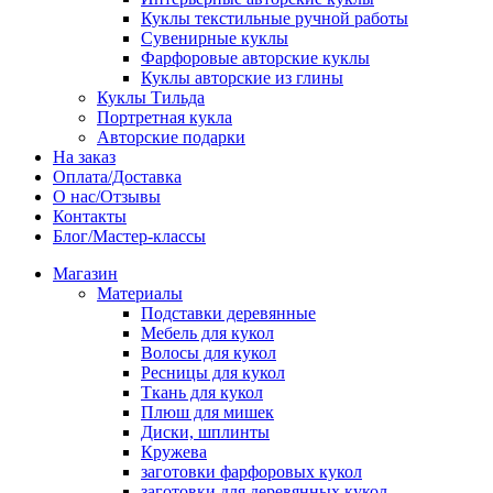
Куклы текстильные ручной работы
Сувенирные куклы
Фарфоровые авторские куклы
Куклы авторские из глины
Куклы Тильда
Портретная кукла
Авторские подарки
На заказ
Оплата/Доставка
О нас/Отзывы
Контакты
Блог/Мастер-классы
Магазин
Материалы
Подставки деревянные
Мебель для кукол
Волосы для кукол
Ресницы для кукол
Ткань для кукол
Плюш для мишек
Диски, шплинты
Кружева
заготовки фарфоровых кукол
заготовки для деревянных кукол