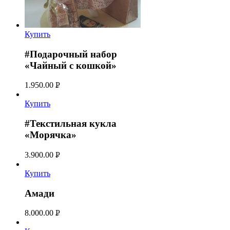
Купить
#Подарочный набор
«Чайный с кошкой»
1.950.00
Р
УБ.
Купить
#Текстильная кукла
«Морячка»
3.900.00
Р
УБ.
Купить
Амади
8.000.00
Р
УБ.