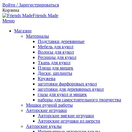
Войти / Зарегистрироваться
Корзина
Friends Made
Меню
Магазин
Материалы
Подставки деревянные
Мебель для кукол
Волосы для кукол
Ресницы для кукол
Ткань для кукол
Плюш для мишек
Диски, шплинты
Кружева
заготовки фарфоровых кукол
заготовки для деревянных кукол
глаза для кукол и мишек
наборы для самостоятельного творчества
Мишки ручной работы
Авторские игрушки
Авторские мягкие игрушки
Авторские игрушки из шерсти
Авторские куклы
Интерьерные авторские куклы