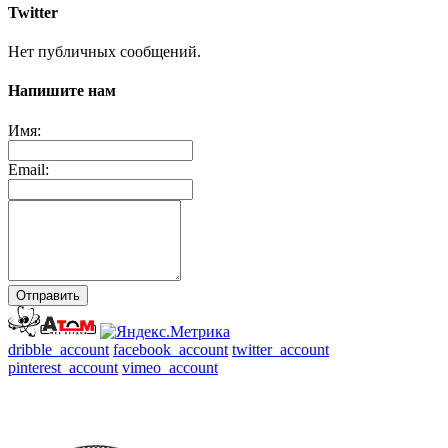
Twitter
Нет публичных сообщений.
Напишите нам
Имя:
Email:
Отправить
dribble_account
facebook_account
twitter_account
pinterest_account
vimeo_account
Магазин
/
На заказ
/
Доставка-Возврат
/
Мастер-классы
/
Контакты
/
О нас-Отзывы