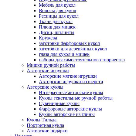
Мебель для кукол
Волосы для кукол
Ресницы для кукол
Ткань для кукол
Плюш для мишек
Диски, шплинты
Кружева
заготовки фарфоровых кукол
заготовки для деревянных кукол
глаза для кукол и мишек
наборы для самостоятельного творчества
Мишки ручной работы
Авторские игрушки
Авторские мягкие игрушки
Авторские игрушки из шерсти
Авторские куклы
Интерьерные авторские куклы
Куклы текстильные ручной работы
Сувенирные куклы
Фарфоровые авторские куклы
Куклы авторские из глины
Куклы Тильда
Портретная кукла
Авторские подарки