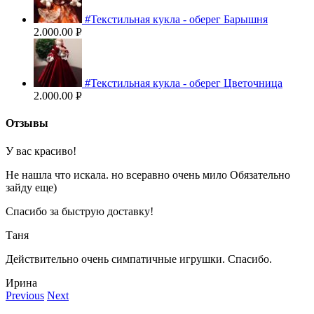
#Текстильная кукла - оберег Барышня
2.000.00
Р
УБ.
#Текстильная кукла - оберег Цветочница
2.000.00
Р
УБ.
Отзывы
У вас красиво!
Не нашла что искала. но всеравно очень мило Обязательно
зайду еще)
Спасибо за быструю доставку!
Таня
Действительно очень симпатичные игрушки. Спасибо.
Ирина
Previous
Next