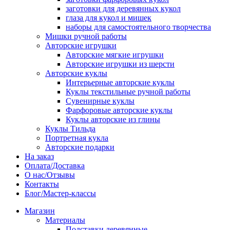
заготовки для деревянных кукол
глаза для кукол и мишек
наборы для самостоятельного творчества
Мишки ручной работы
Авторские игрушки
Авторские мягкие игрушки
Авторские игрушки из шерсти
Авторские куклы
Интерьерные авторские куклы
Куклы текстильные ручной работы
Сувенирные куклы
Фарфоровые авторские куклы
Куклы авторские из глины
Куклы Тильда
Портретная кукла
Авторские подарки
На заказ
Оплата/Доставка
О нас/Отзывы
Контакты
Блог/Мастер-классы
Магазин
Материалы
Подставки деревянные