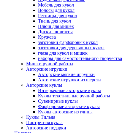
Мебель для кукол
Волосы для кукол
Ресницы для кукол
Ткань для кукол
Плюш для мишек
Диски, шплинты
Кружева
заготовки фарфоровых кукол
заготовки для деревянных кукол
глаза для кукол и мишек
наборы для самостоятельного творчества
Мишки ручной работы
Авторские игрушки
Авторские мягкие игрушки
Авторские игрушки из шерсти
Авторские куклы
Интерьерные авторские куклы
Куклы текстильные ручной работы
Сувенирные куклы
Фарфоровые авторские куклы
Куклы авторские из глины
Куклы Тильда
Портретная кукла
Авторские подарки