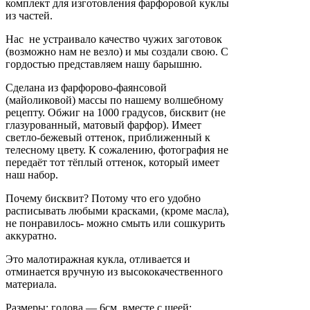
комплект для изготовления фарфоровой куклы
из частей.
Нас не устраивало качество чужих заготовок
(возможно нам не везло) и мы создали свою. С
гордостью представляем нашу барышню.
Сделана из фарфорово-фаянсовой
(майоликовой) массы по нашему волшебному
рецепту. Обжиг на 1000 градусов, бисквит (не
глазурованный, матовый фарфор). Имеет
светло-бежевый оттенок, приближенный к
телесному цвету. К сожалению, фотография не
передаёт тот тёплый оттенок, который имеет
наш набор.
Почему бисквит? Потому что его удобно
расписывать любыми красками, (кроме масла),
не понравилось- можно смыть или сошкурить
аккуратно.
Это малотиражная кукла, отливается и
отминается вручную из высококачественного
материала.
Размеры: голова — 6см. вместе с шеей;