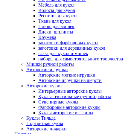
Мебель для кукол
Волосы для кукол
Ресницы для кукол
Ткань для кукол
Плюш для мишек
Диски, шплинты
Кружева
заготовки фарфоровых кукол
заготовки для деревянных кукол
глаза для кукол и мишек
наборы для самостоятельного творчества
Мишки ручной работы
Авторские игрушки
Авторские мягкие игрушки
Авторские игрушки из шерсти
Авторские куклы
Интерьерные авторские куклы
Куклы текстильные ручной работы
Сувенирные куклы
Фарфоровые авторские куклы
Куклы авторские из глины
Куклы Тильда
Портретная кукла
Авторские подарки