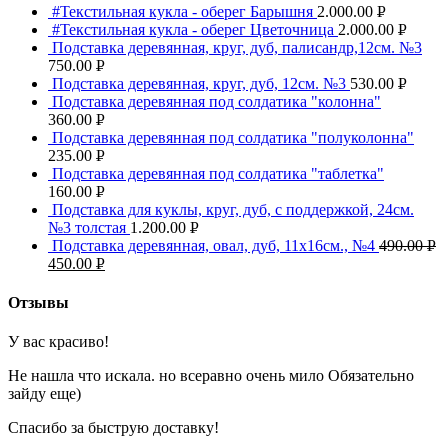
#Текстильная кукла - оберег Барышня
2.000.00
Р
УБ.
#Текстильная кукла - оберег Цветочница
2.000.00
Р
УБ.
Подставка деревянная, круг, дуб, палисандр,12см. №3
УБ.
750.00
Р
Подставка деревянная, круг, дуб, 12см. №3
530.00
Р
УБ.
Подставка деревянная под солдатика "колонна"
УБ.
360.00
Р
Подставка деревянная под солдатика "полуколонна"
УБ.
235.00
Р
Подставка деревянная под солдатика "таблетка"
УБ.
160.00
Р
Подставка для куклы, круг, дуб, с поддержкой, 24см.
УБ.
№3 толстая
1.200.00
Р
Подставка деревянная, овал, дуб, 11х16см., №4
490.00
Р
УБ.
450.00
Р
УБ
УБ.
Отзывы
У вас красиво!
Не нашла что искала. но всеравно очень мило Обязательно
зайду еще)
Спасибо за быструю доставку!