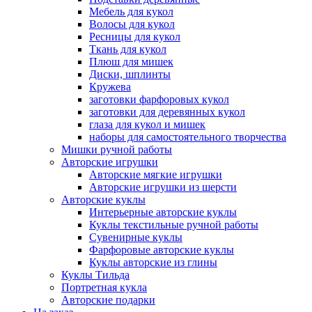
Мебель для кукол
Волосы для кукол
Ресницы для кукол
Ткань для кукол
Плюш для мишек
Диски, шплинты
Кружева
заготовки фарфоровых кукол
заготовки для деревянных кукол
глаза для кукол и мишек
наборы для самостоятельного творчества
Мишки ручной работы
Авторские игрушки
Авторские мягкие игрушки
Авторские игрушки из шерсти
Авторские куклы
Интерьерные авторские куклы
Куклы текстильные ручной работы
Сувенирные куклы
Фарфоровые авторские куклы
Куклы авторские из глины
Куклы Тильда
Портретная кукла
Авторские подарки