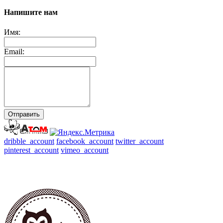
Напишите нам
Имя:
Email:
Отправить
dribble_account
facebook_account
twitter_account
pinterest_account
vimeo_account
Магазин
/
На заказ
/
Доставка-Возврат
/
Мастер-классы
/
Контакты
/
О нас-Отзывы