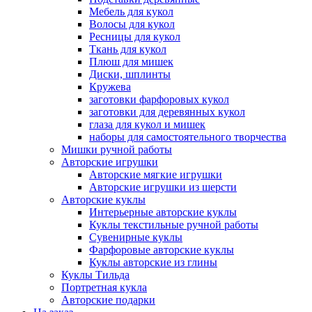
Мебель для кукол
Волосы для кукол
Ресницы для кукол
Ткань для кукол
Плюш для мишек
Диски, шплинты
Кружева
заготовки фарфоровых кукол
заготовки для деревянных кукол
глаза для кукол и мишек
наборы для самостоятельного творчества
Мишки ручной работы
Авторские игрушки
Авторские мягкие игрушки
Авторские игрушки из шерсти
Авторские куклы
Интерьерные авторские куклы
Куклы текстильные ручной работы
Сувенирные куклы
Фарфоровые авторские куклы
Куклы авторские из глины
Куклы Тильда
Портретная кукла
Авторские подарки