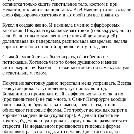
останется только сшить текстильное тело, костюм и при
желании, поставить на подставку. Всё! Наконец-то мы создали
свою фарфоровую заготовку, в которой нам все нравится.
Кукол я создаю давно. И начинала именно с фарфоровых
заготовок. Покупала кукольные заготовки (голова,руки, ноги)
если были сильно замыленные (с плохой детализацией)
долепливала их паперклеем, расписывала акварелью, делала
каркасное тело из толстой проволоки, ну так далее.
С такой куклой нельзя было играть, её особенно не
потискаешь. Хотелось чего то более душевного и менее
«интерьерного». Выход — те же заготовки, но сама кукла уже
с текстильным телом.
Покупные заготовку давно перестали меня устраивать. Всегда
себя уговаривала: тут долеплю, тут пошкурю и т.д.
Большинство производителей фарфоровых заготовок, а их
(производителей) не так много, в Санкт-Петербурге вообще
один такой, не буду называть имена, грешат тем, что не
обновляют гипсовые формы. Это требует денежных затрат и
хорошего модельщика (скульптора). А деньги тратить не
хочется, будем эксплуатировать форму пока не развалится от
старости. На нормальном производстве гипсовые формы
обновляют раз в пол года, а то и чаще. Для этого создают