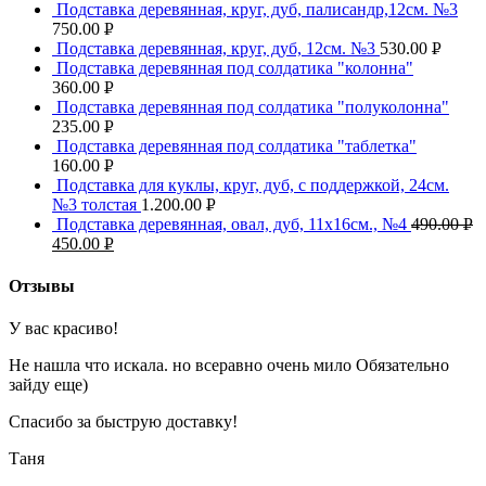
Подставка деревянная, круг, дуб, палисандр,12см. №3
УБ.
750.00
Р
Подставка деревянная, круг, дуб, 12см. №3
530.00
Р
УБ.
Подставка деревянная под солдатика "колонна"
УБ.
360.00
Р
Подставка деревянная под солдатика "полуколонна"
УБ.
235.00
Р
Подставка деревянная под солдатика "таблетка"
УБ.
160.00
Р
Подставка для куклы, круг, дуб, с поддержкой, 24см.
УБ.
№3 толстая
1.200.00
Р
Подставка деревянная, овал, дуб, 11х16см., №4
490.00
Р
УБ.
450.00
Р
УБ
УБ.
Отзывы
У вас красиво!
Не нашла что искала. но всеравно очень мило Обязательно
зайду еще)
Спасибо за быструю доставку!
Таня