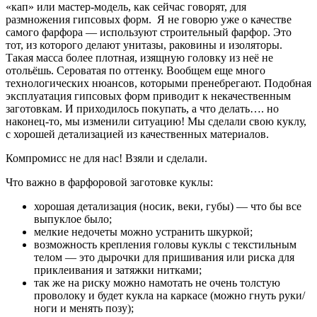
«кап» или мастер-модель, как сейчас говорят, для
размножения гипсовых форм. Я не говорю уже о качестве
самого фарфора — используют строительный фарфор. Это
тот, из которого делают унитазы, раковины и изоляторы.
Такая масса более плотная, изящную головку из неё не
отольёшь. Сероватая по оттенку. Вообщем еще много
технологических нюансов, которыми пренебрегают. Подобная
эксплуатация гипсовых форм приводит к некачественным
заготовкам. И приходилось покупать, а что делать…. но
наконец-то, мы изменили ситуацию! Мы сделали свою куклу,
с хорошей детализацией из качественных материалов.
Компромисс не для нас! Взяли и сделали.
Что важно в фарфоровой заготовке куклы:
хорошая детализация (носик, веки, губы) — что бы все
выпуклое было;
мелкие недочеты можно устранить шкуркой;
возможность крепления головы куклы с текстильным
телом — это дырочки для пришивания или риска для
приклеивания и затяжки нитками;
так же на риску можно намотать не очень толстую
проволоку и будет кукла на каркасе (можно гнуть руки/
ноги и менять позу);