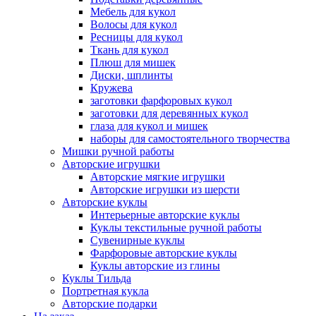
Мебель для кукол
Волосы для кукол
Ресницы для кукол
Ткань для кукол
Плюш для мишек
Диски, шплинты
Кружева
заготовки фарфоровых кукол
заготовки для деревянных кукол
глаза для кукол и мишек
наборы для самостоятельного творчества
Мишки ручной работы
Авторские игрушки
Авторские мягкие игрушки
Авторские игрушки из шерсти
Авторские куклы
Интерьерные авторские куклы
Куклы текстильные ручной работы
Сувенирные куклы
Фарфоровые авторские куклы
Куклы авторские из глины
Куклы Тильда
Портретная кукла
Авторские подарки