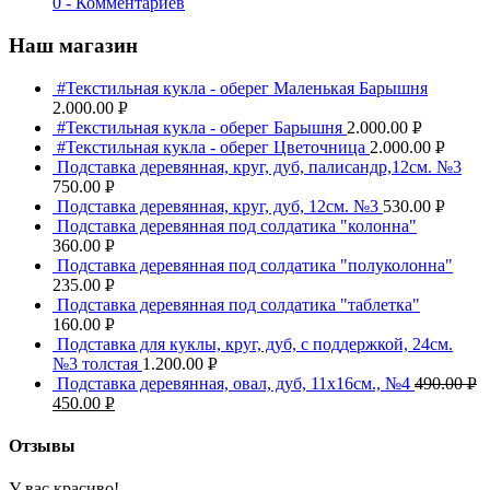
0 - Комментариев
Наш магазин
#Текстильная кукла - оберег Маленькая Барышня
2.000.00
Р
#Текстильная кукла - оберег Барышня
2.000.00
Р
УБ.
#Текстильная кукла - оберег Цветочница
2.000.00
Р
УБ.
Подставка деревянная, круг, дуб, палисандр,12см. №3
УБ.
750.00
Р
Подставка деревянная, круг, дуб, 12см. №3
530.00
Р
УБ.
Подставка деревянная под солдатика "колонна"
УБ.
360.00
Р
Подставка деревянная под солдатика "полуколонна"
УБ.
235.00
Р
Подставка деревянная под солдатика "таблетка"
УБ.
160.00
Р
Подставка для куклы, круг, дуб, с поддержкой, 24см.
УБ.
№3 толстая
1.200.00
Р
Подставка деревянная, овал, дуб, 11х16см., №4
490.00
Р
УБ.
450.00
Р
УБ
УБ.
Отзывы
У вас красиво!