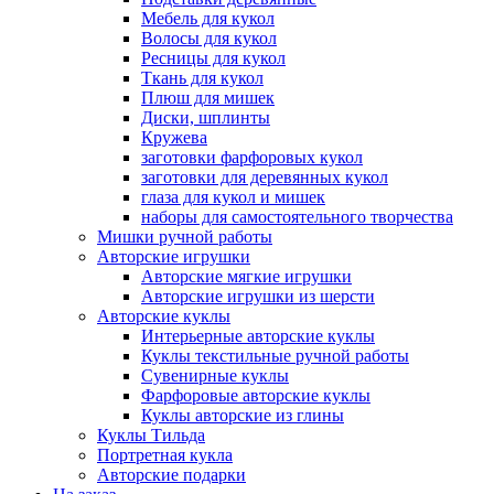
Мебель для кукол
Волосы для кукол
Ресницы для кукол
Ткань для кукол
Плюш для мишек
Диски, шплинты
Кружева
заготовки фарфоровых кукол
заготовки для деревянных кукол
глаза для кукол и мишек
наборы для самостоятельного творчества
Мишки ручной работы
Авторские игрушки
Авторские мягкие игрушки
Авторские игрушки из шерсти
Авторские куклы
Интерьерные авторские куклы
Куклы текстильные ручной работы
Сувенирные куклы
Фарфоровые авторские куклы
Куклы авторские из глины
Куклы Тильда
Портретная кукла
Авторские подарки