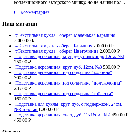
коллекционного авторского мишку, но не нашли под...
0 - Комментариев
Наш магазин
#Текстильная кукла - оберег Маленькая Барышня
2.000.00
Р
#Текстильная кукла - оберег Барышня
2.000.00
Р
УБ.
#Текстильная кукла - оберег Цветочница
2.000.00
Р
УБ.
Подставка деревянная, круг, дуб, палисандр,12см. №3
УБ.
750.00
Р
Подставка деревянная, круг, дуб, 12см. №3
530.00
Р
УБ.
Подставка деревянная под солдатика "колонна"
УБ.
360.00
Р
Подставка деревянная под солдатика "полуколонна"
УБ.
235.00
Р
Подставка деревянная под солдатика "таблетка"
УБ.
160.00
Р
Подставка для куклы, круг, дуб, с поддержкой, 24см.
УБ.
№3 толстая
1.200.00
Р
Подставка деревянная, овал, дуб, 11х16см., №4
490.00
Р
УБ.
450.00
Р
УБ
УБ.
Отзывы