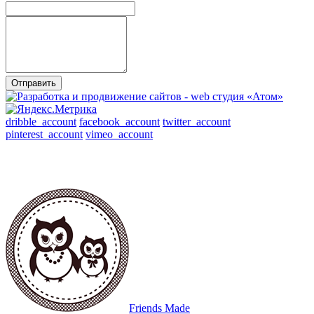
Отправить
dribble_account
facebook_account
twitter_account
pinterest_account
vimeo_account
Магазин
/
На заказ
/
Доставка-Возврат
/
Мастер-классы
/
Контакты
/
О нас-Отзывы
Friends Made