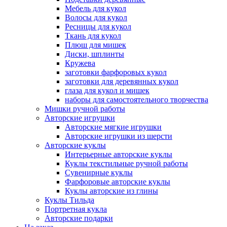
Мебель для кукол
Волосы для кукол
Ресницы для кукол
Ткань для кукол
Плюш для мишек
Диски, шплинты
Кружева
заготовки фарфоровых кукол
заготовки для деревянных кукол
глаза для кукол и мишек
наборы для самостоятельного творчества
Мишки ручной работы
Авторские игрушки
Авторские мягкие игрушки
Авторские игрушки из шерсти
Авторские куклы
Интерьерные авторские куклы
Куклы текстильные ручной работы
Сувенирные куклы
Фарфоровые авторские куклы
Куклы авторские из глины
Куклы Тильда
Портретная кукла
Авторские подарки