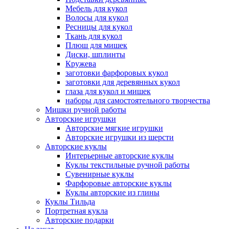
Мебель для кукол
Волосы для кукол
Ресницы для кукол
Ткань для кукол
Плюш для мишек
Диски, шплинты
Кружева
заготовки фарфоровых кукол
заготовки для деревянных кукол
глаза для кукол и мишек
наборы для самостоятельного творчества
Мишки ручной работы
Авторские игрушки
Авторские мягкие игрушки
Авторские игрушки из шерсти
Авторские куклы
Интерьерные авторские куклы
Куклы текстильные ручной работы
Сувенирные куклы
Фарфоровые авторские куклы
Куклы авторские из глины
Куклы Тильда
Портретная кукла
Авторские подарки