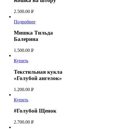
Кошка на штору
2.500.00
Р
УБ.
Подробнее
Мишка Тильда
Балерина
1.500.00
Р
УБ.
Купить
Текстильная кукла
«Голубой ангелок»
1.200.00
Р
УБ.
Купить
#Голубой Щенок
2.700.00
Р
УБ.