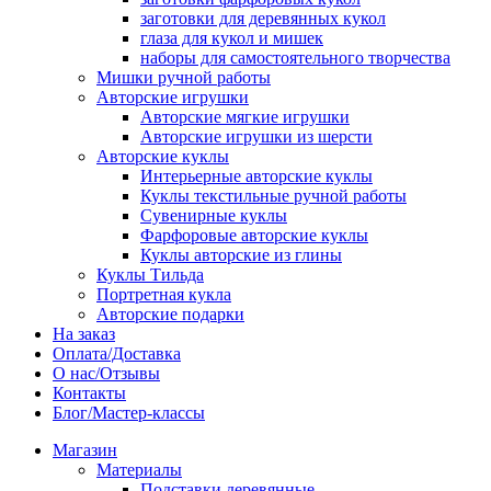
заготовки для деревянных кукол
глаза для кукол и мишек
наборы для самостоятельного творчества
Мишки ручной работы
Авторские игрушки
Авторские мягкие игрушки
Авторские игрушки из шерсти
Авторские куклы
Интерьерные авторские куклы
Куклы текстильные ручной работы
Сувенирные куклы
Фарфоровые авторские куклы
Куклы авторские из глины
Куклы Тильда
Портретная кукла
Авторские подарки
На заказ
Оплата/Доставка
О нас/Отзывы
Контакты
Блог/Мастер-классы
Магазин
Материалы
Подставки деревянные